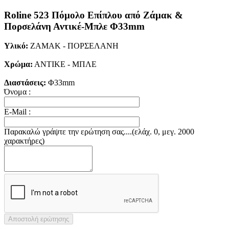
Roline 523 Πόμολο Eπίπλου από Ζάμακ &
Πορσελάνη Αντικέ-Μπλε Φ33mm
Υλικό:
ΖΑΜΑΚ - ΠΟΡΣΕΛΑΝΗ
Χρώμα:
ΑΝΤΙΚΕ - ΜΠΛΕ
Διαστάσεις:
Φ33mm
Όνομα :
E-Mail :
Παρακαλώ γράψτε την ερώτηση σας....(ελάχ. 0, μεγ. 2000
χαρακτήρες)
Αποστολή ερώτησης