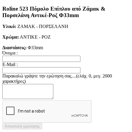
Roline 523 Πόμολο Eπίπλου από Ζάμακ &
Πορσελάνη Αντικέ-Ροζ Φ33mm
Υλικό:
ΖΑΜΑΚ - ΠΟΡΣΕΛΑΝΗ
Χρώμα:
ΑΝΤΙΚΕ - ΡΟΖ
Διαστάσεις:
Φ33mm
Όνομα :
E-Mail :
Παρακαλώ γράψτε την ερώτηση σας....(ελάχ. 0, μεγ. 2000
χαρακτήρες)
Αποστολή ερώτησης