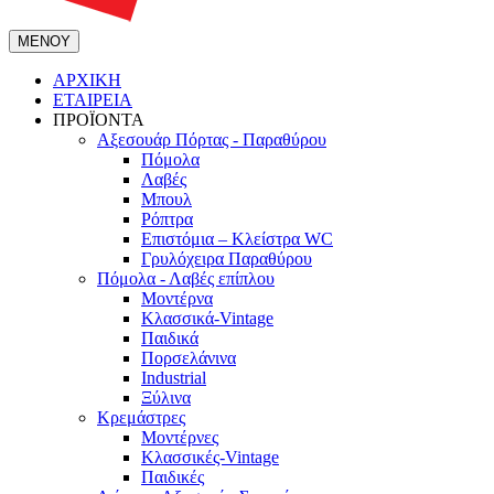
ΜΕΝΟΥ
ΑΡΧΙΚΗ
ΕΤΑΙΡΕΙΑ
ΠΡΟΪΟΝΤΑ
Αξεσουάρ Πόρτας - Παραθύρου
Πόμολα
Λαβές
Μπουλ
Ρόπτρα
Επιστόμια – Κλείστρα WC
Γρυλόχειρα Παραθύρου
Πόμολα - Λαβές επίπλου
Μοντέρνα
Κλασσικά-Vintage
Παιδικά
Πορσελάνινα
Industrial
Ξύλινα
Κρεμάστρες
Μοντέρνες
Κλασσικές-Vintage
Παιδικές