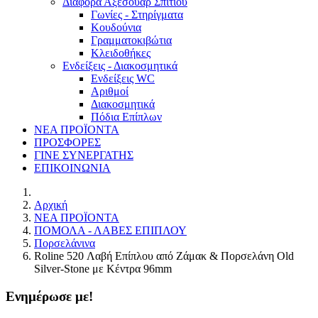
Διάφορα Αξεσουάρ Σπιτιού
Γωνίες - Στηρίγματα
Κουδούνια
Γραμματοκιβώτια
Κλειδοθήκες
Ενδείξεις - Διακοσμητικά
Ενδείξεις WC
Αριθμοί
Διακοσμητικά
Πόδια Επίπλων
ΝΕΑ ΠΡΟΪΟΝΤΑ
ΠΡΟΣΦΟΡΕΣ
ΓΙΝΕ ΣΥΝΕΡΓΑΤΗΣ
ΕΠΙΚΟΙΝΩΝΙΑ
Αρχική
ΝΕΑ ΠΡΟΪΟΝΤΑ
ΠΟΜΟΛΑ - ΛΑΒΕΣ ΕΠΙΠΛΟΥ
Πορσελάνινα
Roline 520 Λαβή Eπίπλου από Ζάμακ & Πορσελάνη Old
Silver-Stone με Κέντρα 96mm
Ενημέρωσε με!