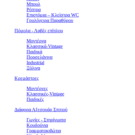
Μπουλ
Ρόπτρα
Επιστόμια – Κλείστρα WC
Γρυλόχειρα Παραθύρου
Πόμολα - Λαβές επίπλου
Μοντέρνα
Κλασσικά-Vintage
Παιδικά
Πορσελάνινα
Industrial
Ξύλινα
Κρεμάστρες
Μοντέρνες
Κλασσικές-Vintage
Παιδικές
Διάφορα Αξεσουάρ Σπιτιού
Γωνίες - Στηρίγματα
Κουδούνια
Γραμματοκιβώτια