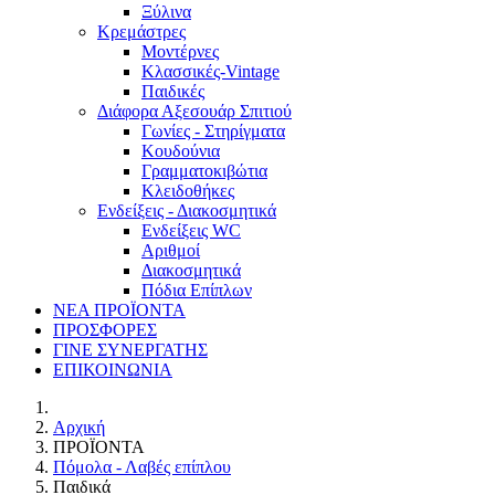
Ξύλινα
Κρεμάστρες
Μοντέρνες
Κλασσικές-Vintage
Παιδικές
Διάφορα Αξεσουάρ Σπιτιού
Γωνίες - Στηρίγματα
Κουδούνια
Γραμματοκιβώτια
Κλειδοθήκες
Ενδείξεις - Διακοσμητικά
Ενδείξεις WC
Αριθμοί
Διακοσμητικά
Πόδια Επίπλων
ΝΕΑ ΠΡΟΪΟΝΤΑ
ΠΡΟΣΦΟΡΕΣ
ΓΙΝΕ ΣΥΝΕΡΓΑΤΗΣ
ΕΠΙΚΟΙΝΩΝΙΑ
Αρχική
ΠΡΟΪΟΝΤΑ
Πόμολα - Λαβές επίπλου
Παιδικά