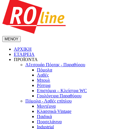
ΜΕΝΟΥ
ΑΡΧΙΚΗ
ΕΤΑΙΡΕΙΑ
ΠΡΟΪΟΝΤΑ
Αξεσουάρ Πόρτας - Παραθύρου
Πόμολα
Λαβές
Μπουλ
Ρόπτρα
Επιστόμια – Κλείστρα WC
Γρυλόχειρα Παραθύρου
Πόμολα - Λαβές επίπλου
Μοντέρνα
Κλασσικά-Vintage
Παιδικά
Πορσελάνινα
Industrial